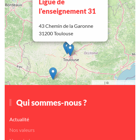
Ligue de
l'enseignement 31
43 Chemin de la Garonne
31200 Toulouse
Leaflet
| ©
OpenStreetMap
Qui sommes-nous ?
Actualité
Nos valeurs