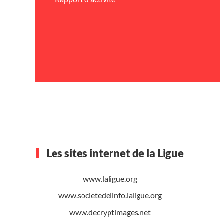
Les sites internet de la Ligue
www.laligue.org
www.societedelinfo.laligue.org
www.decryptimages.net