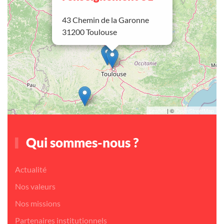
43 Chemin de la Garonne
31200 Toulouse
Leaflet
| ©
OpenStreetMap
Qui sommes-nous ?
Actualité
Nos valeurs
Nos missions
Partenaires institutionnels