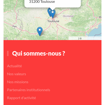
31200 Toulouse
Leaflet
| ©
OpenStreetMap
Qui sommes-nous ?
Actualité
Nos valeurs
Nos missions
Partenaires institutionnels
Rapport d'activité