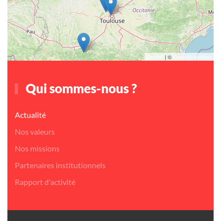
Leaflet
| ©
OpenStreetMap
Qui sommes-nous ?
Actualité
Nos valeurs
Nos missions
Partenaires institutionnels
Rapport d'activité