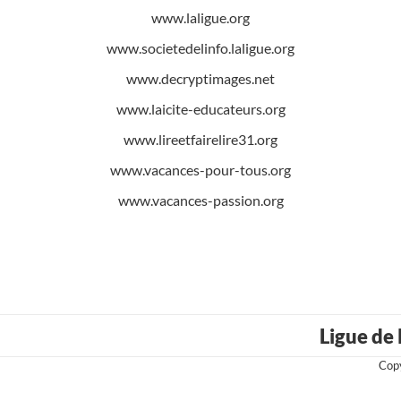
www.laligue.org
www.societedelinfo.laligue.org
www.decryptimages.net
www.laicite-educateurs.org
www.lireetfairelire31.org
www.vacances-pour-tous.org
www.vacances-passion.org
Ligue de
Copy