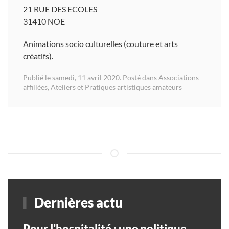
21 RUE DES ECOLES
31410 NOE
Animations socio culturelles (couture et arts
créatifs).
Publié le samedi, 11 avril 2020. Posté dans
Associations
affiliées
,
Ateliers et Pratiques artistiques amateurs
Dernières actu
Pour l'hospitalité : une politique