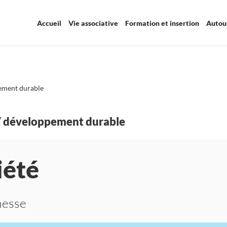
Accueil
Vie associative
Formation et insertion
Autour
ement durable
 / développement durable
iété
unesse