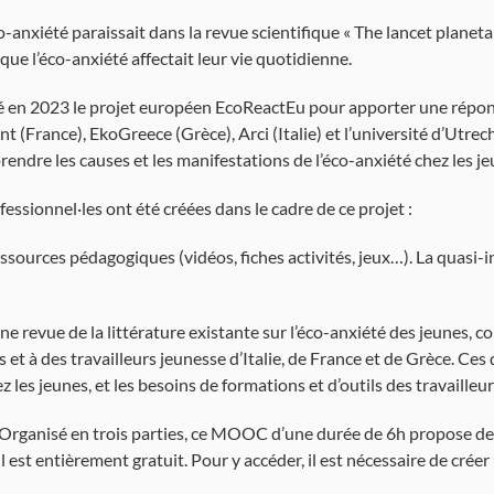
co-anxiété paraissait dans la revue scientifique « The lancet planet
ue l’éco-anxiété affectait leur vie quotidienne.
ncé en 2023 le projet européen EcoReactEu pour apporter une répons
t (France), EkoGreece (Grèce), Arci (Italie) et l’université d’Utrech
rendre les causes et les manifestations de l’éco-anxiété chez les je
fessionnel·les ont été créées dans le cadre de ce projet :
sources pédagogiques (vidéos, fiches activités, jeux…). La quasi-in
e revue de la littérature existante sur l’éco-anxiété des jeunes, c
 et à des travailleurs jeunesse d’Italie, de France et de Grèce. Ce
les jeunes, et les besoins de formations et d’outils des travailleu
 Organisé en trois parties, ce MOOC d’une durée de 6h propose de
Il est entièrement gratuit. Pour y accéder, il est nécessaire de cr