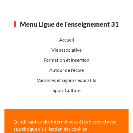
Menu Ligue de l'enseignement 31
Accueil
Vie associative
Formation et insertion
Autour de l'école
Vacances et séjours éducatifs
Sport Culture
Ligue de l'enseignement de la Haute-
En utilisant ce site internet vous êtes d'accord avec
Garonne www.ligue31.org
sa politique d'utilisation des cookies