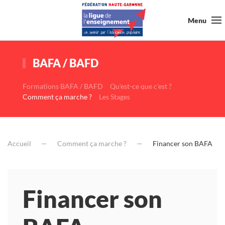
Menu
BAFA / BAFD
Formations BAFA / BAFD
Qu'est-ce que c'est ?
Comment ça marche ?
Les Stages
Accueil
Comment ça marche ?
Financer son BAFA
Financer son