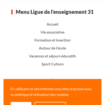
Menu Ligue de l'enseignement 31
Accueil
Vie associative
Formation et insertion
Autour de l'école
Vacances et séjours éducatifs
Sport Culture
Ligue de l'enseignement de la Haute-
En utilisant ce site internet vous êtes d'accord avec
Garonne www.ligue31.org
sa politique d'utilisation des cookies
Copyright © 2026 Ligue de l'enseignement 31 - Tous droits réservés -
mentions legales