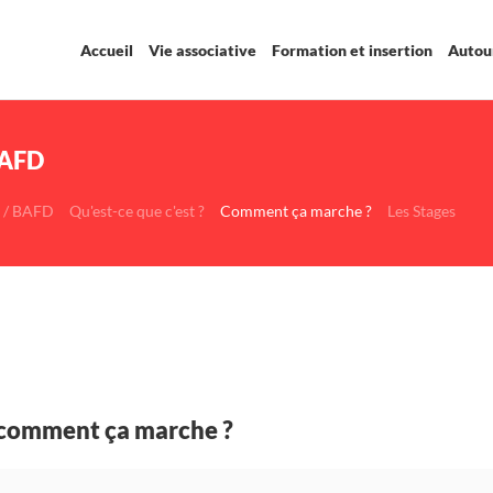
Accueil
Vie associative
Formation et insertion
Autour
BAFD
 / BAFD
Qu'est-ce que c'est ?
Comment ça marche ?
Les Stages
D comment ça marche ?