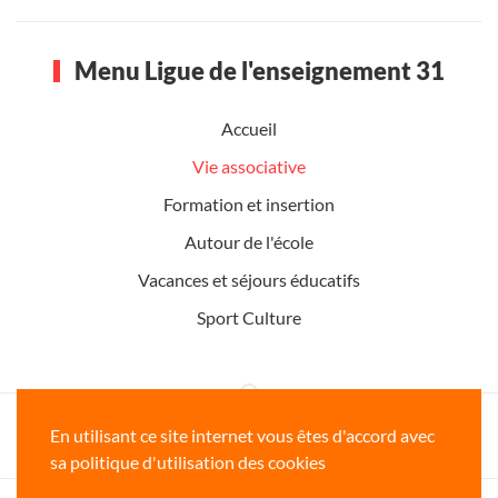
Menu Ligue de l'enseignement 31
Accueil
Vie associative
Formation et insertion
Autour de l'école
Vacances et séjours éducatifs
Sport Culture
Ligue de l'enseignement de la Haute-
En utilisant ce site internet vous êtes d'accord avec
Garonne www.ligue31.org
sa politique d'utilisation des cookies
Copyright © 2026 Ligue de l'enseignement 31 - Tous droits réservés -