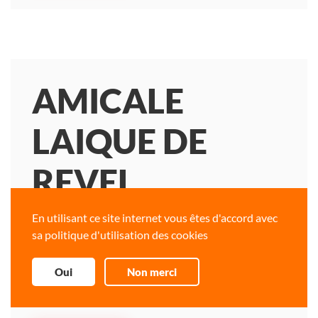
AMICALE
LAIQUE DE
REVEL
En utilisant ce site internet vous êtes d'accord avec
109 CHEMIN DE TRAVERSE
sa politique d'utilisation des cookies
81540 SOREZE
Activités éducatives et culturelles péri scolaires.
Oui
Non merci
Publié le samedi, 11 avril 2020.