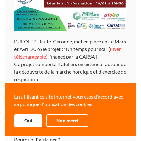
L'UFOLEP Haute-Garonne, met en place entre Mars
et Avril 2026 le projet : "Un temps pour soi" (
Flyer
téléchargeable
), financé par la CARSAT.
Ce projet comporte 4 ateliers en extérieur autour de
la découverte de la marche nordique et d'exercice de
respiration.
Ces ateliers sont avant tout des temps d'échanges,
de répit et de décompression !
En utilisant ce site internet vous êtes d'accord avec
=> Vous ou un de vos proches êtes aidant ! Ce projet
sa politique d'utilisation des cookies
est fait pour vous !
ATTENTION : Réservation PRIORITAIRE pour les
Oui
Non merci
AIDANTS ayant 60 ANS OU PLUS !
Pourquoi Participer ?