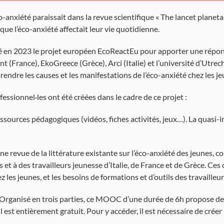
co-anxiété paraissait dans la revue scientifique « The lancet planet
ue l’éco-anxiété affectait leur vie quotidienne.
ncé en 2023 le projet européen EcoReactEu pour apporter une répons
t (France), EkoGreece (Grèce), Arci (Italie) et l’université d’Utrech
rendre les causes et les manifestations de l’éco-anxiété chez les je
fessionnel·les ont été créées dans le cadre de ce projet :
sources pédagogiques (vidéos, fiches activités, jeux…). La quasi-in
e revue de la littérature existante sur l’éco-anxiété des jeunes, c
 et à des travailleurs jeunesse d’Italie, de France et de Grèce. Ce
les jeunes, et les besoins de formations et d’outils des travailleu
 Organisé en trois parties, ce MOOC d’une durée de 6h propose de
Il est entièrement gratuit. Pour y accéder, il est nécessaire de cr