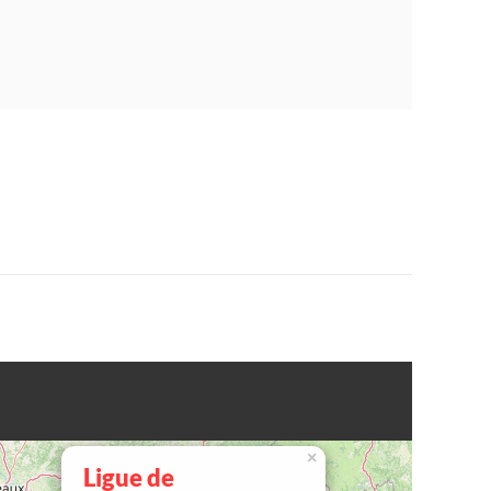
×
Ligue de