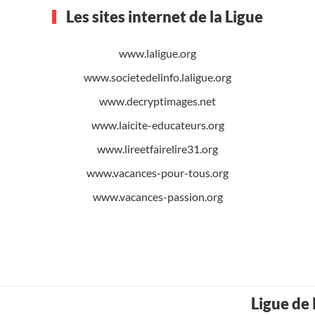
Les sites internet de la Ligue
www.laligue.org
www.societedelinfo.laligue.org
www.decryptimages.net
www.laicite-educateurs.org
www.lireetfairelire31.org
www.vacances-pour-tous.org
www.vacances-passion.org
Ligue de