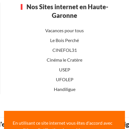
Nos Sites internet en Haute-
Garonne
Vacances pour tous
Le Bois Perché
CINEFOL31
Cinéma le Cratère
USEP
UFOLEP
Handiligue
En utilisant ce site internet vous êtes d'accord avec
 l'enseignement de la Haute-Garonne www.li