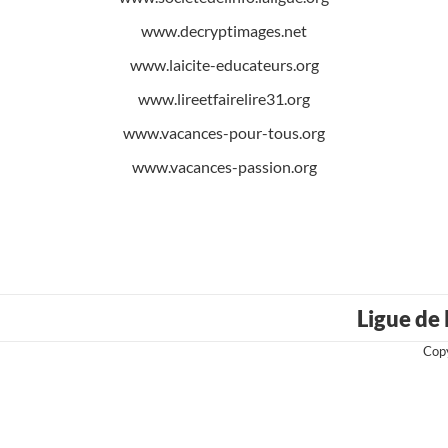
www.decryptimages.net
www.laicite-educateurs.org
www.lireetfairelire31.org
www.vacances-pour-tous.org
www.vacances-passion.org
Ligue de
Copy