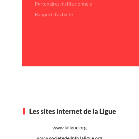
Partenaires institutionnels
Rapport d'activité
Les sites internet de la Ligue
www.laligue.org
www.societedelinfo.laligue.org